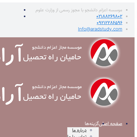
موسسه اعزام دانشجو با مجوز رسمی از وزارت علوم
02188269802
09212286596
Info@aradstudy.com
صفحه اصلی
گزینه‌ها
درباره ما
تماس با ما