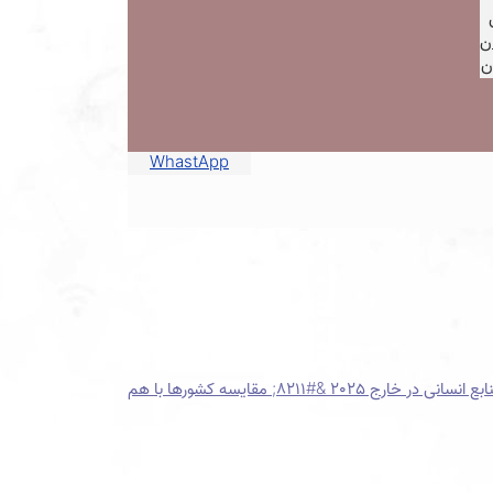
ن
ن
WhastApp
202 &#8211; مقایسه کشورها با هم