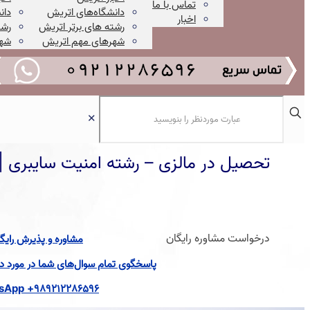
تماس با ما
دانشگاه‌های اتریش
دان
اخبار
رشته های برتر اتریش
رشت
شهرهای مهم اتریش
شهر
✕
تحصیل در مالزی – رشته امنیت سایبری | گر
درخواست مشاوره رایگان
مشاوره و پذیرش رایگ
پاسخگوی تمام سوال‌های شما در مورد دان
sApp +989212286596