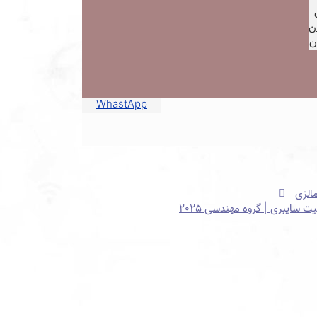
ن
ن
WhastApp
مالزی