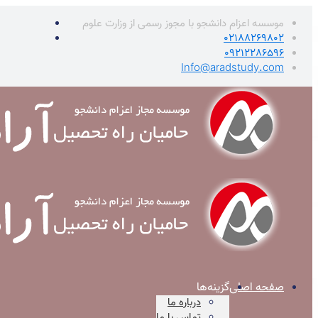
موسسه اعزام دانشجو با مجوز رسمی از وزارت علوم
02188269802
09212286596
Info@aradstudy.com
صفحه اصلی
گزینه‌ها
درباره ما
تماس با ما