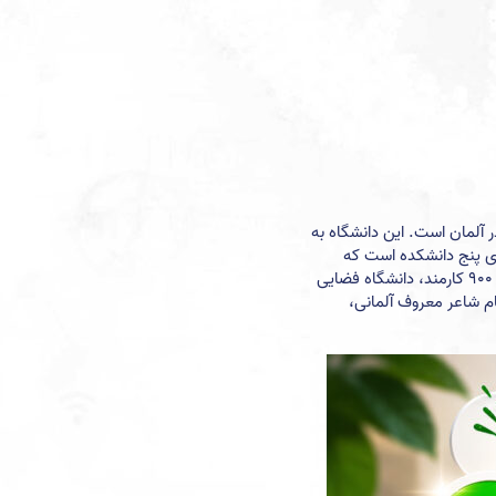
هت تحصیل در آلمان است. این دانشگاه به
انشگاه دارای پنج دانشکده است که
شامل حقوق، ریاضیات و علوم طبیعی، پزشکی، هنر و علوم انسانی، و مدیریت کسب و کار و اقتصاد می‌شود. با بیش از 30,000 دانشجو و حدود 2000 استاد و 900 کارمند، دانشگاه فضایی
جهی کسب کرده است. یکی از نکات جالب در مورد دانشگاه HHU این است که به نام شاعر معروف آلمانی،