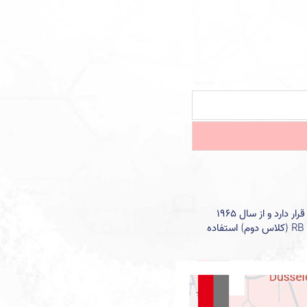
دانشگاه هاینریش هاینه دوسلدورف در شهر دوسلدورف، در ایالت نوردراین-وستفالن آلمان واقع شده است. این دانشگاه در محیط حومه شهر بزرگ دوسلدورف قرار دارد و از سال 1965
فعالیت خود را آغاز کرده است. در مورد دسترسی به دانشگاه، دانشجویان می‌توانند از تمام اتوبوس‌ها، ترامواها، قطار شهری و قطارهای با پیشوندهای S، RE و RB (کلاس دوم) استفاده