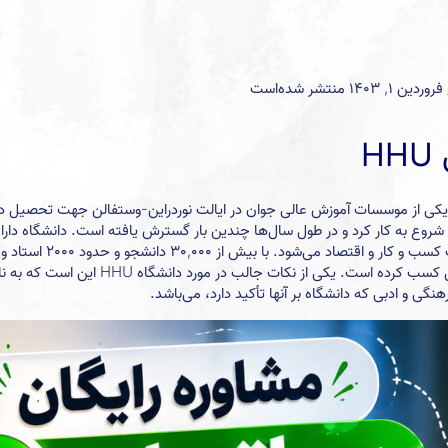
H
ه دوسلدورف (HHU)، که در سال 1965 تأسیس شده، یکی از موسسات آموزش عالی جوان در ایالت نوردراین-وستفالن ج
ی دوسلدورف که در سال 1907 تأسیس شده بود، شروع به کار کرد و در طول سال‌ها چندین بار گسترش یافته است. د
پویا و فعال دارد. در رتبه‌بندی‌های جهانی، دانشگاه HHU رتبه‌های قابل تو
ی و ادبی که دانشگاه بر آنها تأکید دارد، می‌باشد.