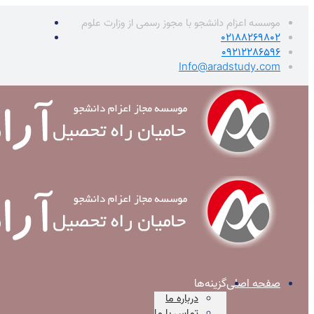
موسسه اعزام دانشجو با مجوز رسمی از وزارت علوم
02188269802
09212286596
Info@aradstudy.com
صفحه اصلی
گزینه‌ها
درباره ما
تماس با ما