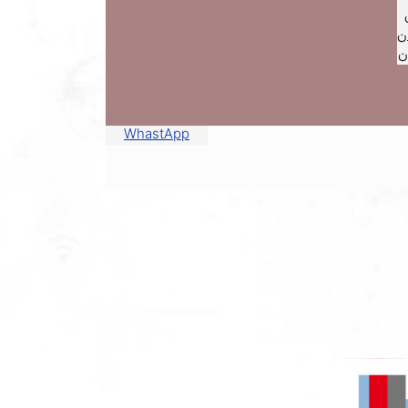
ن
ن
WhastApp