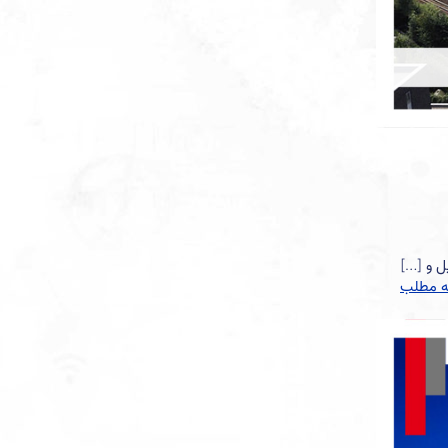
ل و
[…]
ه مطلب