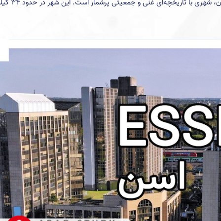
آشنایی با شهر دوسلدورف دوسلدورف، مرکز ایالت نوردراین-