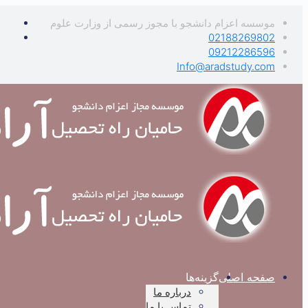
موسسه اعزام دانشجو با مجوز رسمی از وزارت علوم
02188269802
09212286596
Info@aradstudy.com
صفحه اصلی
گزینه‌ها
درباره ما
تماس با ما