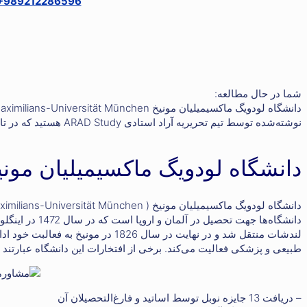
+989212286596
شما در حال مطالعه:
دانشگاه لودویگ ماکسیمیلیان مونیخ Ludwig-Maximilians-Universität München
نوشته‌شده توسط تیم تحریریه آراد استادی ARAD Study هستید که در تاریخ بهمن ۱۵, ۱۴۰۲ منتشر شده‌است
دانشگاه لودویگ ماکسیمیلیان مونی
لندشات منتقل شد و در نهایت در سال 826
طبیعی و پزشکی فعالیت می‌کند. برخی از افتخارات این دانشگاه عبارتند ا
– دریافت 13 جایزه نوبل توسط اساتید و فارغ‌التحصیلان آن