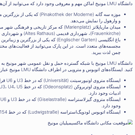
دانشگاه LMU مونیخ اماکن مهم و معروفی وجود دارد که می‌توانید از آن‌ها دیدن کنید. برخی از این اماکن عبارتند از:
موزه سه گانه (ek der Moderne
و وارهول را نمایش می‌دهد.
میدان ماریاپلاتز (Marienplatz) که مرکز تار
(Frauenkirche)، شهرداری قدیمی (Altes Rathaus) و شهرداری جدید (Neues Rathaus) است.
باغ انگلیسی (Englischer Garten) که یکی 
مجسمه‌های متعدد است. در این پارک می‌توانید از فعالیت‌های مخ
چمن لذت ببرید.
دانشگاه LMU مونیخ با شبکه گسترده حمل و نقل عمومی شهر مونیخ 
کنید. ایستگاه‌های اتوبوس و مترویی در اطراف دانشگاه LMU مونیخ عبارتند از:
ایستگاه متروی اونیورسیتت (Universität) که در خط U3 و U6 قرار دارد و در مجاورت دانشکده حقوق و دانشکده علوم اجتماعی وجود دارد.
ادبیات وجود دارد.
ا
وجود دارد.
ایستگاه اتوبوس لودویگ‌استراسه (Ludwigstraße) که در خط 154 قرار دارد و در مجاورت دانشکده حقوق و دانشکده علوم اجتماعی وجود دارد.