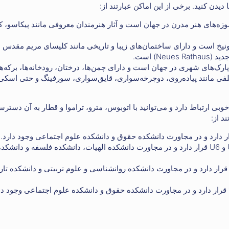
Pinakoth) که یکی از بزرگترین موزه‌های هنر مدرن در جهان است و آثار هنرمندان معروفی مانند پیکاس
یخی و فرهنگی شهر مونیخ است و دارای ساختمان‌های زیبا و تاریخی مانند کلیسای مریم مقدس
از بزرگترین و زیباترین پارک‌های شهری در جهان است و دارای چمن‌ها، درختان، رودخانه‌ها، برکه‌ه
تلفی مانند پیاده‌روی، دوچرخه‌سواری، قایق‌سواری، سورفینگ و حتی اسکی
به خوبی ارتباط دارد و می‌توانید با اتوبوس، مترو، تراموا و قطار به آن دسترس
ایستگاه متروی اوتربروکن (Odeonsplatz) که در خط U3، U4، U5 و U6 قرار دارد و در مجاورت دانشکده الهیات، دانشکده فلسفه و د
یستگاه متروی گیزلاستراسه (Giselastraße) که در خط U3 و U6 قرار دارد و در مجاورت دانشکده روانشناسی و علوم تربیتی و دانشکد