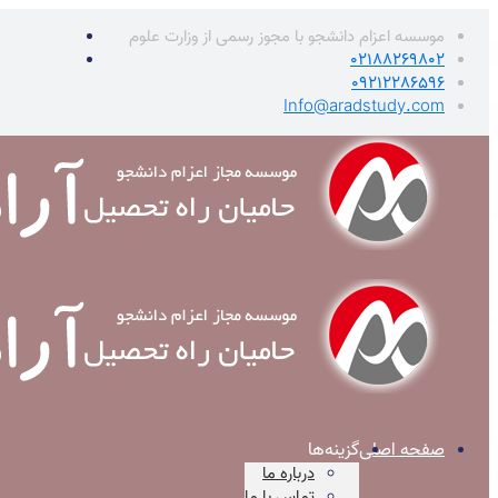
موسسه اعزام دانشجو با مجوز رسمی از وزارت علوم
02188269802
09212286596
Info@aradstudy.com
صفحه اصلی
گزینه‌ها
درباره ما
تماس با ما