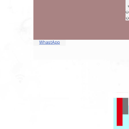
ن
ن
WhastApp