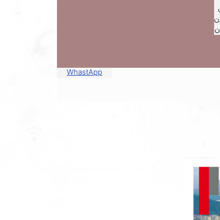
ن
ن
WhastApp