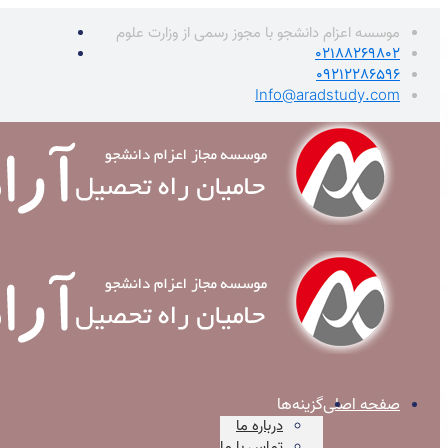
موسسه اعزام دانشجو با مجوز رسمی از وزارت علوم
02188269802
09212286596
Info@aradstudy.com
صفحه اصلی
گزینه‌ها
درباره ما
تماس با ما