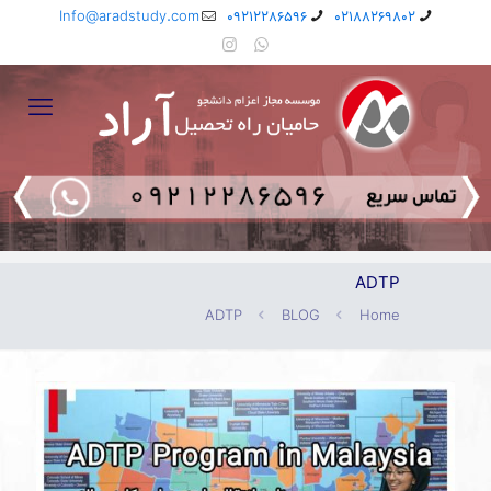
Info@aradstudy.com
09212286596
02188269802
ADTP
ADTP
BLOG
Home