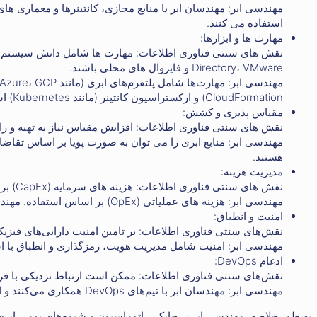
مهندسی ابر: مهندسان ابر با منابع مجازی، کانتینرها و معماری ها
استفاده می کنند.
مهارت ها و ابزارها:
Directory، VMware و فایروال های محلی باشند.
CloudFormation) و ارکستراسیون کانتینر (مانند Kubernetes) است.
مقیاس پذیری و کشش:
نقش های سنتی فناوری اطلاعات: افزایش مقیاس نیاز به تهیه و راه
مهندسی ابر: منابع ابری را می توان به صورت پویا بر اساس تقاضا
هستند.
مدیریت هزینه:
نقش های سنتی فناوری اطلاعات: هزینه های سرمایه (CapEx) برای خرید سخت افزار.
مهندسی ابر: هزینه های عملیاتی (OpEx) بر اساس استفاده. مهندسان ابر با انتخاب خدمات مناسب و نظارت بر استفاده، هزینه ها را بهینه می کنند.
امنیت و انطباق:
نقش‌های سنتی فناوری اطلاعات: بر تامین امنیت دارایی‌های فیزیک
مهندسی ابر: امنیت شامل مدیریت هویت، رمزگذاری و انطباق با است
ادغام DevOps:
نقش‌های سنتی فناوری اطلاعات: ممکن است ارتباط نزدیکی با فرآ
مهندسی ابر: مهندسان ابر با تیم‌های DevOps همکاری می‌کنند و از خطوط لوله CI/CD و GitOps برای استقرار مداوم استفاده می‌کنند.
به طور خلاصه، مهندسی ابر بر چابکی، اتوماسیون و شیوه‌های بومی ابری