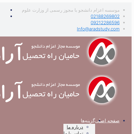
موسسه اعزام دانشجو با مجوز رسمی از وزارت علوم
02188269802
09212286596
Info@aradstudy.com
صفحه اصلی
گزینه‌ها
درباره ما
تماس با ما