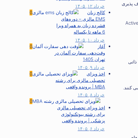
اف پذیری
خرداد ۱۲, ۱۴۰۵
کالج زبان
0
EMS مالزی – دوره‌های
ی سنتی فناوری اطلاعات: مهارت ها شامل دانش سیستم عامل، سخت افزار و پروتکل های شبکه است. ابزارها ممکن است شامل Active
فشرده زبان به همراه ویزا
6 ماهه تا یکساله
خرداد ۱۰, ۱۴۰۵
آغاز
0
وقت‌دهی سفارت آلمان در
تهران 1405
ذاتی
خرداد ۹, ۱۴۰۵
اخذ ویزای
0
تحصیلی مالزی برای رشته
MBA | پرونده واقعی
خرداد ۸, ۱۴۰۵
0
اخذ ویزای تحصیلی مالزی
برای رشته بیوتکنولوژی
پزشکی | پرونده واقعی
خرداد ۶, ۱۴۰۵
های