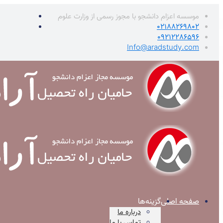
موسسه اعزام دانشجو با مجوز رسمی از وزارت علوم
02188269802
09212286596
Info@aradstudy.com
صفحه اصلی
گزینه‌ها
درباره ما
تماس با ما