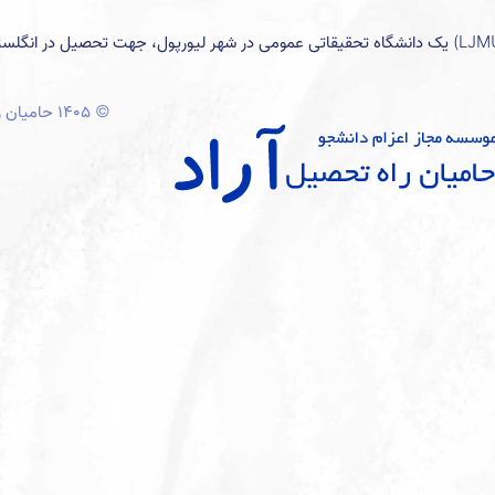
معرفی دانشگاه لیورپول جان مورز انگلستان دانشگاه لیورپول جان مورز (LJMU) یک دانشگاه تحقیقاتی عمومی در شهر لیورپول، جهت تحصیل 
© ۱۴۰۵ حامیان راه تحصیل آراد. پشتیبانی از