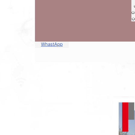
ن
ن
WhastApp