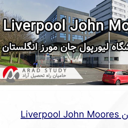
دانشگاه لیورپول جان مورز انگلستان Liverpool John Moores