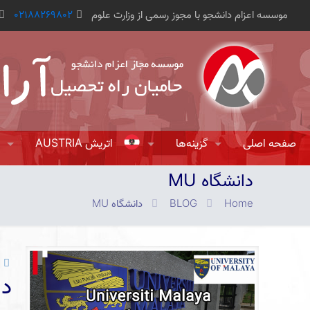
موسسه اعزام دانشجو با مجوز رسمی از وزارت علوم
02188269802
صفحه اصلی
گزینه‌ها
اتریش AUSTRIA
دانشگاه MU
Home
BLOG
دانشگاه MU
دانش