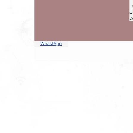
ن
ن
WhastApp