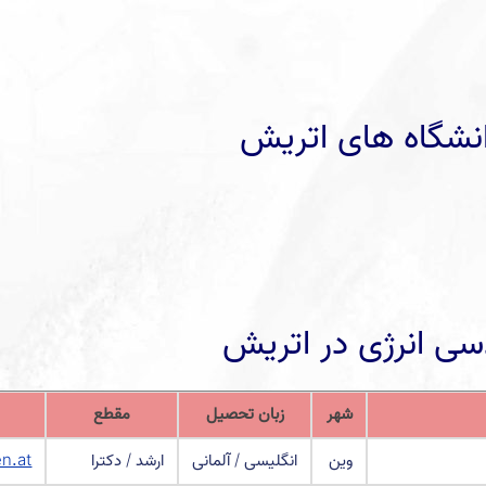
انشگاه های اتریش
دسی انرژی در اتریش
شهر
زبان تحصیل
مقطع
وین
انگلیسی / آلمانی
ارشد / دکترا
en.at