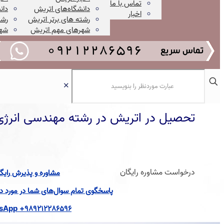
تماس با ما
دانشگاه‌های اتریش
دان
اخبار
رشته های برتر اتریش
رشت
شهرهای مهم اتریش
شهر
✕
تحصیل در اتریش در رشته مهندسی انرژی 025
درخواست مشاوره رایگان
مشاوره و پذیرش رایگ
پاسخگوی تمام سوال‌های شما در مورد دان
sApp +989212286596