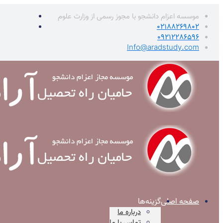
موسسه اعزام دانشجو با مجوز رسمی از وزارت علوم
02188269802
09212286596
Info@aradstudy.com
صفحه اصلی
گزینه‌ها
درباره ما
تماس با ما